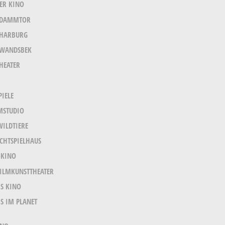
ER KINO
 DAMMTOR
 HARBURG
 WANDSBEK
THEATER
PIELE
MSTUDIO
WILDTIERE
ICHTSPIELHAUS
KINO
ILMKUNSTTHEATER
S KINO
S IM PLANET