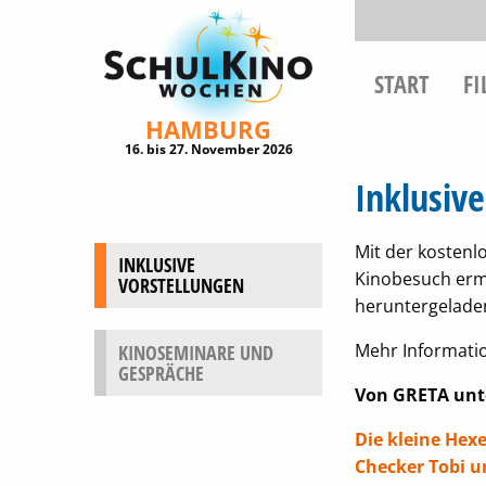
START
F
HAMBURG
16. bis 27. November 2026
Inklusiv
Mit der kosten
INKLUSIVE
Kinobesuch erm
VORSTELLUNGEN
heruntergelade
Mehr Informatio
KINOSEMINARE UND
GESPRÄCHE
Von GRETA unt
Die kleine Hex
Checker Tobi u