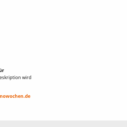
ür
eskription wird
nowochen.de