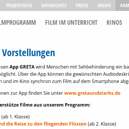
PROJEKTINFOS
DATENSCHUTZ
PRESSE
ARCHIV
ANM
ILMPROGRAMM
FILM IM UNTERRICHT
KINOS
e Vorstellungen
losen
App GRETA
wird Menschen mit Sehbehinderung ein bar
öglicht. Über die App können die gewünschten Audiodeskr
n und im Kino synchron zum Film auf dem Smartphone abge
nen zur App finden Sie unter
www.gretaundstarks.de
erstütze Filme aus unserem Programm:
e
(ab 1. Klasse)
nd die Reise zu den fliegenden Flüssen
(ab 2. Klasse)