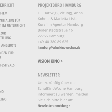
TERRICHT
PROJEKTBÜRO HAMBURG
Lili Hartwig (Leitung), Anna
 FILM
Kohnle & Marietta Liske
TERIALIEN FÜR
Kurzfilm Agentur Hamburg
T IM UNTERRICHT
Bodenstedtstraße 16
 ZUR
22765 Hamburg
TTLUNG
+49-40-380 89 625
 ANGEBOTE
hamburg@schulkinowochen.de
NGEN FÜR
E
VISION KINO >
FESTIVALS
NEWSLETTER
Um zukünftig über die
SchulKinoWoche Hamburg
INO
informiert zu werden, melden
KINO
Sie sich bitte hier an:
Newsletteranmeldung >