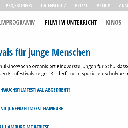
PROJEKTINFOS
DATENSCHUTZ
PRESSE
ARCHIV
ANM
ILMPROGRAMM
FILM IM UNTERRICHT
KINOS
ivals für junge Menschen
chulKinoWoche organisiert Kinovorstellungen für Schulklas
en Filmfestivals zeigen Kinderfilme in speziellen Schulvorst
HWUCHSFILMFESTIVAL ABGEDREHT!
UND JUGEND FILMFEST HAMBURG
VAL HAMBURG MO&FRIESE