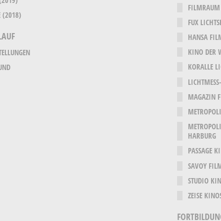
FILMRAUM
 (2018)
FUX LICHTS
LAUF
HANSA FIL
KINO DER 
TELLUNGEN
KORALLE L
UND
LICHTMESS-
MAGAZIN F
METROPOLI
METROPOLI
HARBURG
PASSAGE K
SAVOY FIL
STUDIO KI
ZEISE KINO
FORTBILDU