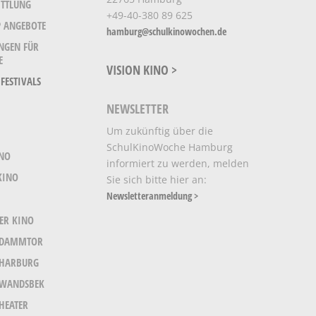
TTLUNG
+49-40-380 89 625
 ANGEBOTE
hamburg@schulkinowochen.de
NGEN FÜR
E
VISION KINO >
FESTIVALS
NEWSLETTER
Um zukünftig über die
SchulKinoWoche Hamburg
INO
informiert zu werden, melden
KINO
Sie sich bitte hier an:
Newsletteranmeldung >
ER KINO
 DAMMTOR
 HARBURG
 WANDSBEK
THEATER