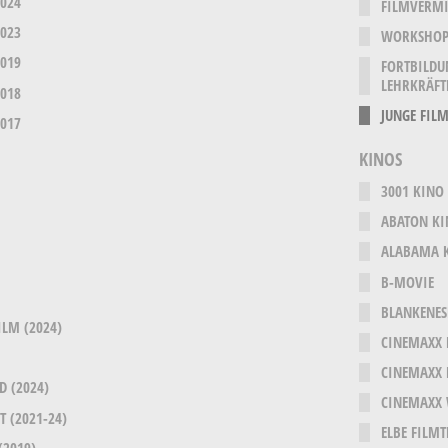
2024
FILMVERMI
2023
WORKSHOP
2019
FORTBILDU
LEHRKRÄFT
2018
JUNGE FILM
2017
KINOS
3001 KINO
ABATON K
ALABAMA 
B-MOVIE
BLANKENES
ILM (2024)
CINEMAXX
CINEMAXX
D (2024)
CINEMAXX
 (2021-24)
ELBE FILM
(2019)