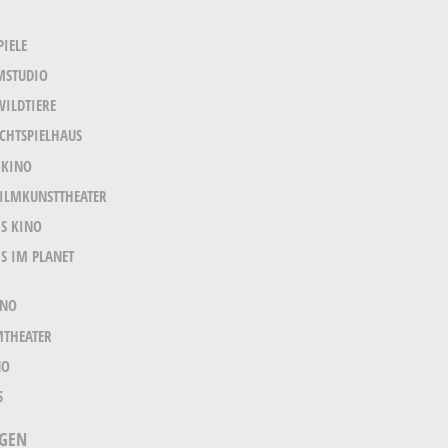
PIELE
MSTUDIO
WILDTIERE
ICHTSPIELHAUS
KINO
ILMKUNSTTHEATER
S KINO
S IM PLANET
INO
MTHEATER
NO
S
NGEN